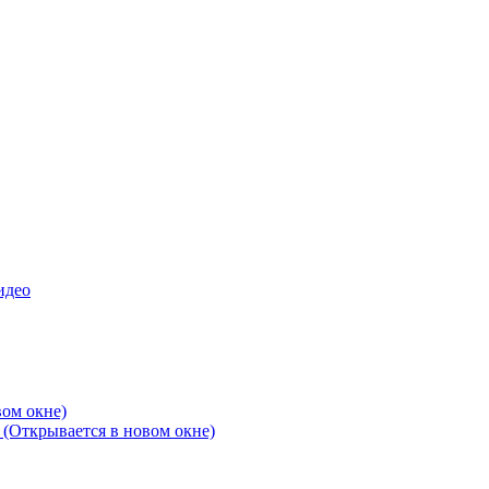
идео
вом окне)
 (Открывается в новом окне)