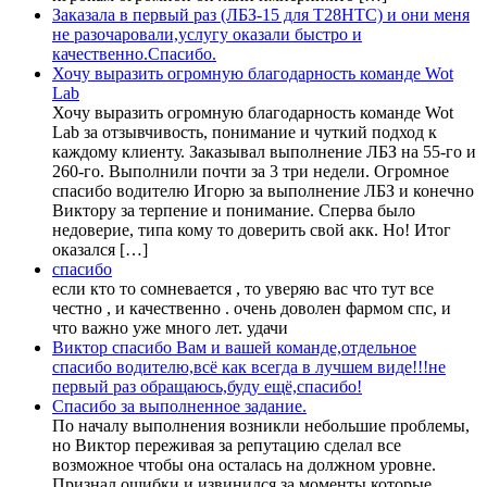
Заказала в первый раз (ЛБЗ-15 для Т28НТС) и они меня
не разочаровали,услугу оказали быстро и
качественно.Спасибо.
Хочу выразить огромную благодарность команде Wot
Lab
Хочу выразить огромную благодарность команде Wot
Lab за отзывчивость, понимание и чуткий подход к
каждому клиенту. Заказывал выполнение ЛБЗ на 55-го и
260-го. Выполнили почти за 3 три недели. Огромное
спасибо водителю Игорю за выполнение ЛБЗ и конечно
Виктору за терпение и понимание. Сперва было
недоверие, типа кому то доверить свой акк. Но! Итог
оказался […]
спасибо
если кто то сомневается , то уверяю вас что тут все
честно , и качественно . очень доволен фармом спс, и
что важно уже много лет. удачи
Виктор спасибо Вам и вашей команде,отдельное
спасибо водителю,всё как всегда в лучшем виде!!!не
первый раз обращаюсь,буду ещё,спасибо!
Спасибо за выполненное задание.
По началу выполнения возникли небольшие проблемы,
но Виктор переживая за репутацию сделал все
возможное чтобы она осталась на должном уровне.
Признал ошибки и извинился за моменты которые