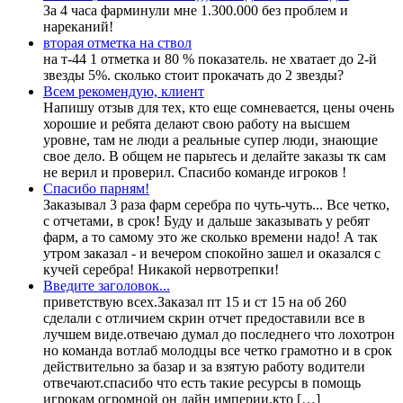
За 4 часа фарминули мне 1.300.000 без проблем и
нареканий!
вторая отметка на ствол
на т-44 1 отметка и 80 % показатель. не хватает до 2-й
звезды 5%. сколько стоит прокачать до 2 звезды?
Всем рекомендую, клиент
Напишу отзыв для тех, кто еще сомневается, цены очень
хорошие и ребята делают свою работу на высшем
уровне, там не люди а реальные супер люди, знающие
свое дело. В общем не парьтесь и делайте заказы тк сам
не верил и проверил. Спасибо команде игроков !
Спасибо парням!
Заказывал 3 раза фарм серебра по чуть-чуть... Все четко,
с отчетами, в срок! Буду и дальше заказывать у ребят
фарм, а то самому это же сколько времени надо! А так
утром заказал - и вечером спокойно зашел и оказался с
кучей серебра! Никакой нервотрепки!
Введите заголовок...
приветствую всех.Заказал пт 15 и ст 15 на об 260
сделали с отличием скрин отчет предоставили все в
лучшем виде.отвечаю думал до последнего что лохотрон
но команда вотлаб молодцы все четко грамотно и в срок
действительно за базар и за взятую работу водители
отвечают.спасибо что есть такие ресурсы в помощь
игрокам огромной он лайн империи.кто […]