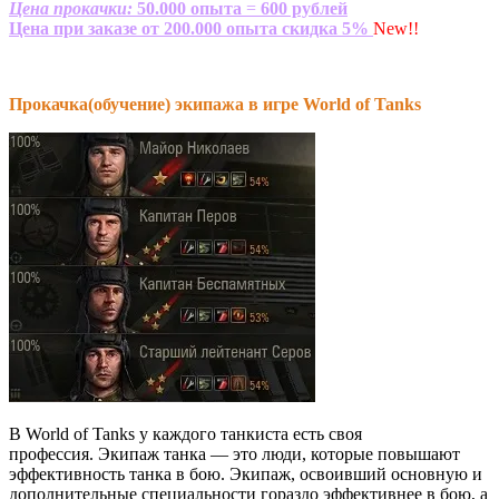
Цена прокачки:
50.000 опыта
=
600 рублей
Цена при заказе от 200.000 опыта скидка 5%
New!!
Прокачка(обучение) экипажа в игре World of Tanks
В World of Tanks у каждого танкиста есть своя
профессия. Экипаж танка — это люди, которые повышают
эффективность танка в бою. Экипаж, освоивший основную и
дополнительные специальности гораздо эффективнее в бою, а