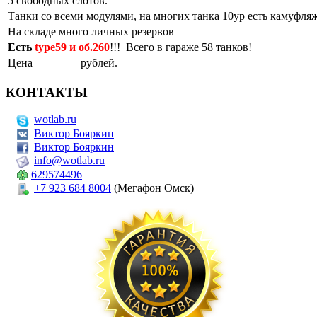
5 свободных слотов.
Танки со всеми модулями, на многих танка 10ур есть камуфляж
На складе много личных резервов
Есть
type59 и об.260
!!! Всего в гараже 58 танков!
Цена —
49000
рублей.
КОНТАКТЫ
wotlab.ru
Виктор Бояркин
Виктор Бояркин
info@wotlab.ru
629574496
+7 923 684 8004
(Мегафон Омск)