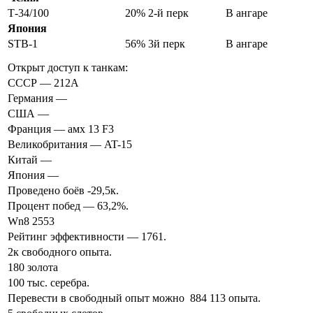
Т-34/100
20% 2-й перк
В ангаре
Япония
STB-1
56% 3й перк
В ангаре
Открыт доступ к танкам:
СССР — 212A
Германия —
США —
Франция — амх 13 F3
Великобритания — AT-15
Китай —
Япония —
Проведено боёв -29,5к.
Процент побед — 63,2%.
Wn8 2553
Рейтинг эффективности — 1761.
2к свободного опыта.
180 золота
100 тыс. серебра.
Перевести в свободный опыт можно 884 113 опыта.