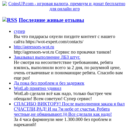
Последние живые отзывы
супер
Вы что пидарасы охуели пиздите контент с нашего
сайта https://wot-expert.com/contacts/
http://agressors-wot.ru
http://agressors-wot.ru Cервис по прокачки танков!
Заказывал выполнение ЛБЗ штуг.
Не смотря на несоответствие требованиям, ребята
взялись, выполнили всего за 2 дня, по разумной цене,
очень отзывчивые и понимающие ребята. Спасибо вам
еще раз!
Да пока без проблем и без задержек
WotLab приятно удивил
WotLab сделали всё как надо, только быстрее чем
обещали! Всем советую! Супер сервис!
СПАСИБО ВИКТОРУ! После выполнения заказа я был
СЧАСТЛИ,РАД! И на 7м небе от счастья. Ребята
честные,не обманывают.))) Все сделали как надо!
За 4 часа фарминули мне 1.300.000 без проблем и
нареканий!