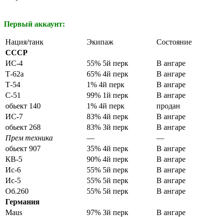
сами сможете выбрать себе подходящий.
Первый аккаунт:
Нация/танк
Экипаж
Состояние
СССР
ИС-4
55% 5й перк
В ангаре
Т-62а
65% 4й перк
В ангаре
Т-54
1% 4й перк
В ангаре
С-51
99% 1й перк
В ангаре
обьект 140
1% 4й перк
продан
ИС-7
83% 4й перк
В ангаре
обьект 268
83% 3й перк
В ангаре
Прем техника
—
—
обьект 907
35% 4й перк
В ангаре
КВ-5
90% 4й перк
В ангаре
Ис-6
55% 5й перк
В ангаре
Ис-5
55% 5й перк
В ангаре
Об.260
55% 5й перк
В ангаре
Германия
Maus
97% 3й перк
В ангаре