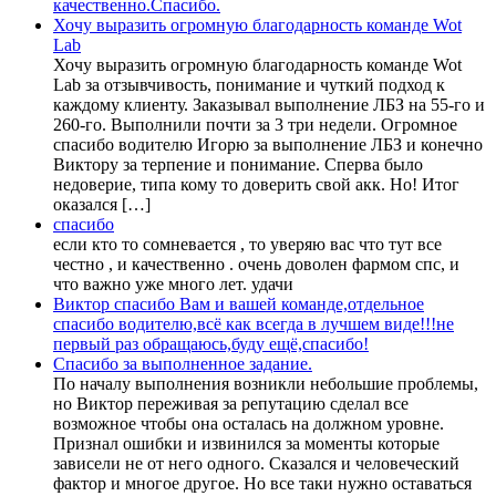
качественно.Спасибо.
Хочу выразить огромную благодарность команде Wot
Lab
Хочу выразить огромную благодарность команде Wot
Lab за отзывчивость, понимание и чуткий подход к
каждому клиенту. Заказывал выполнение ЛБЗ на 55-го и
260-го. Выполнили почти за 3 три недели. Огромное
спасибо водителю Игорю за выполнение ЛБЗ и конечно
Виктору за терпение и понимание. Сперва было
недоверие, типа кому то доверить свой акк. Но! Итог
оказался […]
спасибо
если кто то сомневается , то уверяю вас что тут все
честно , и качественно . очень доволен фармом спс, и
что важно уже много лет. удачи
Виктор спасибо Вам и вашей команде,отдельное
спасибо водителю,всё как всегда в лучшем виде!!!не
первый раз обращаюсь,буду ещё,спасибо!
Спасибо за выполненное задание.
По началу выполнения возникли небольшие проблемы,
но Виктор переживая за репутацию сделал все
возможное чтобы она осталась на должном уровне.
Признал ошибки и извинился за моменты которые
зависели не от него одного. Сказался и человеческий
фактор и многое другое. Но все таки нужно оставаться