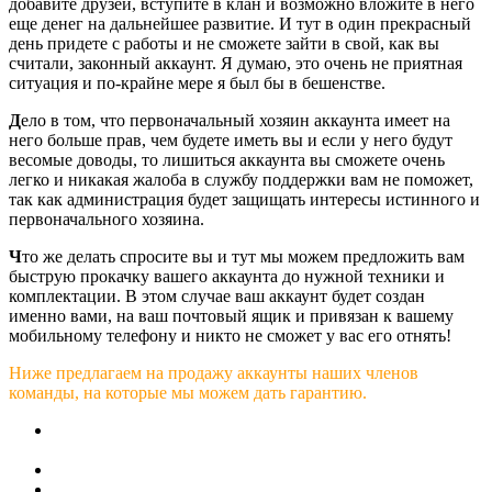
добавите друзей, вступите в клан и возможно вложите в него
еще денег на дальнейшее развитие. И тут в один прекрасный
день придете с работы и не сможете зайти в свой, как вы
считали, законный аккаунт. Я думаю, это очень не приятная
ситуация и по-крайне мере я был бы в бешенстве.
Д
ело в том, что первоначальный хозяин аккаунта имеет на
него больше прав, чем будете иметь вы и если у него будут
весомые доводы, то лишиться аккаунта вы сможете очень
легко и никакая жалоба в службу поддержки вам не поможет,
так как администрация будет защищать интересы истинного и
первоначального хозяина.
Ч
то же делать спросите вы и тут мы можем предложить вам
быструю прокачку вашего аккаунта до нужной техники и
комплектации. В этом случае ваш аккаунт будет создан
именно вами, на ваш почтовый ящик и привязан к вашему
мобильному телефону и никто не сможет у вас его отнять!
Ниже предлагаем на продажу аккаунты наших членов
команды, на которые мы можем дать гарантию.
Аккаунты продаются вместе с почтой(или поменяем
почту на вашу).
Аккаунт будет привязан к вашему мобильному телефону.
Так как теперь в игре можно менять игровой ник, то вы