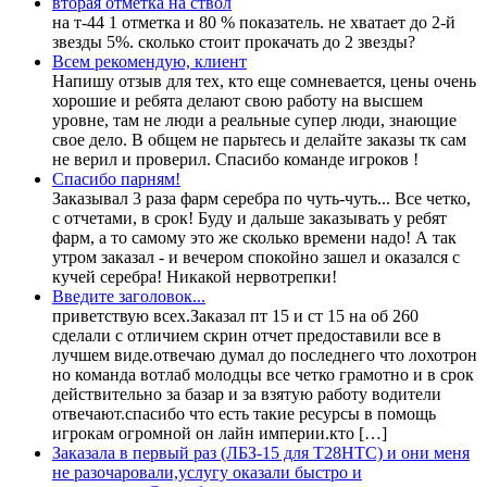
вторая отметка на ствол
на т-44 1 отметка и 80 % показатель. не хватает до 2-й
звезды 5%. сколько стоит прокачать до 2 звезды?
Всем рекомендую, клиент
Напишу отзыв для тех, кто еще сомневается, цены очень
хорошие и ребята делают свою работу на высшем
уровне, там не люди а реальные супер люди, знающие
свое дело. В общем не парьтесь и делайте заказы тк сам
не верил и проверил. Спасибо команде игроков !
Спасибо парням!
Заказывал 3 раза фарм серебра по чуть-чуть... Все четко,
с отчетами, в срок! Буду и дальше заказывать у ребят
фарм, а то самому это же сколько времени надо! А так
утром заказал - и вечером спокойно зашел и оказался с
кучей серебра! Никакой нервотрепки!
Введите заголовок...
приветствую всех.Заказал пт 15 и ст 15 на об 260
сделали с отличием скрин отчет предоставили все в
лучшем виде.отвечаю думал до последнего что лохотрон
но команда вотлаб молодцы все четко грамотно и в срок
действительно за базар и за взятую работу водители
отвечают.спасибо что есть такие ресурсы в помощь
игрокам огромной он лайн империи.кто […]
Заказала в первый раз (ЛБЗ-15 для Т28НТС) и они меня
не разочаровали,услугу оказали быстро и