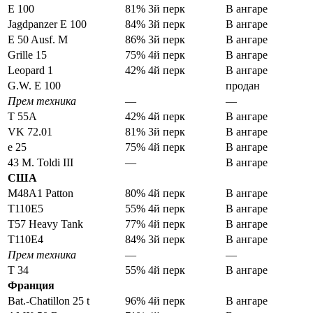
Е 100
81% 3й перк
В ангаре
Jagdpanzer E 100
84% 3й перк
В ангаре
E 50 Ausf. M
86% 3й перк
В ангаре
Grille 15
75% 4й перк
В ангаре
Leopard 1
42% 4й перк
В ангаре
G.W. E 100
продан
Прем техника
—
—
Т 55А
42% 4й перк
В ангаре
VK 72.01
81% 3й перк
В ангаре
е 25
75% 4й перк
В ангаре
43 M. Toldi III
—
В ангаре
США
M48A1 Patton
80% 4й перк
В ангаре
T110E5
55% 4й перк
В ангаре
T57 Heavy Tank
77% 4й перк
В ангаре
T110E4
84% 3й перк
В ангаре
Прем техника
—
—
Т 34
55% 4й перк
В ангаре
Франция
Bat.-Chatillon 25 t
96% 4й перк
В ангаре