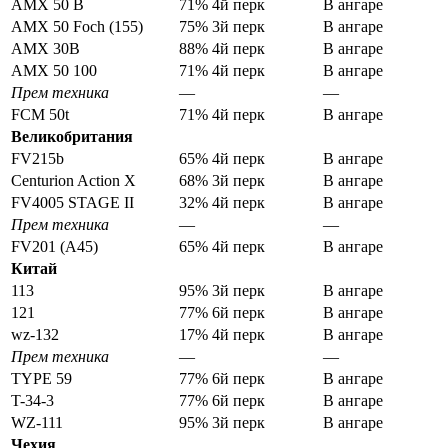
AMX 50 B
71% 4й перк
В ангаре
AMX 50 Foch (155)
75% 3й перк
В ангаре
AMX 30B
88% 4й перк
В ангаре
AMX 50 100
71% 4й перк
В ангаре
Прем техника
—
—
FCM 50t
71% 4й перк
В ангаре
Великобритания
FV215b
65% 4й перк
В ангаре
Centurion Action X
68% 3й перк
В ангаре
FV4005 STAGE II
32% 4й перк
В ангаре
Прем техника
—
—
FV201 (А45)
65% 4й перк
В ангаре
Китай
113
95% 3й перк
В ангаре
121
77% 6й перк
В ангаре
wz-132
17% 4й перк
В ангаре
Прем техника
—
—
TYPE 59
77% 6й перк
В ангаре
T-34-3
77% 6й перк
В ангаре
WZ-111
95% 3й перк
В ангаре
Чехия