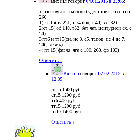
михаил
говорит
04.01.2016 в 22:06
:
здравствуйте. сколько будет стоит лбз на об
260
1) лт 15(ру 251, т 54 обл, т 49, вз 132)
2)ст 15( об 140, т62, бат чат, центурион ах, е
50)
3)тт6 и тт15(ои, ис 3, е5, тапок, ис 4,ис 7,
50б, хевик)
4) пт 15( фавля, яга е 100, 268, фв 183)
Ответить
↓
Виктор
говорит
02.02.2016 в
12:35
:
лт15 1500 руб
ст15 1200 руб
тт6 400 руб
тт15 1200 руб
пт15 1400 руб
Ответить
↓