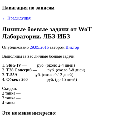
Навигация по записям
←
Предыдущая
Личные боевые задачи от WoT
Лаборатории. ЛБЗ-ИБЗ
Опубликовано
29.05.2016
автором
Виктор
Выполним за вас личные боевые задачи
1.
StuG IV
—
2200
руб. (около 2-4 дней)
2.
T28 Concept8
—
4750
руб. (около 5-8 дней)
3.
T-55A
—
8200
руб. (около 9-12 дней)
4.
Объект 260
—
13 500
руб. (до 15 дней)
Скидки:
2 танка —
5%
3 танка —
10%
4 танка —
15%
Это не менее интересно: