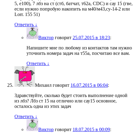
5, е100), 7 лбз на ст (стб, батчат, т62а, CDC) и сау 15 (гве,
если нужно попробую накопить на м40/м43,су-14-2 или
Lorr. 155 51)
Ответить
↓
Виктор
говорит
25.07.2015 в 18:23
:
Напишите мне по любому из контактов там нужно
уточнить номера задач на т55а, посчитаю все вам.
Ответить
↓
Михаил
говорит
16.07.2015 в 06:04
:
Здравствуйте, сколько будет стоить выполнение одной
из лбз? Лбз ст 15 на отлично или сау15 основное,
осталось одна из этих задач
Ответить
↓
Виктор
говорит
18.07.2015 в 00:09
: